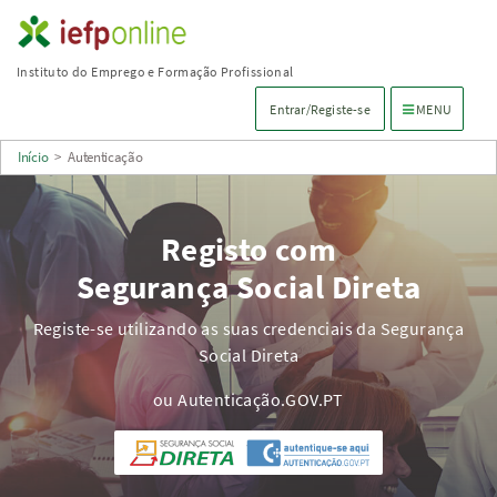
Saltar
para
Instituto do Emprego e Formação Profissional
conteúdo
Menu de navega
Entrar/Registe-se
MENU
principal
Início
>
Autenticação
Registo com
Segurança Social Direta
Registe-se utilizando as suas credenciais da Segurança
Social Direta
ou Autenticação.GOV.PT