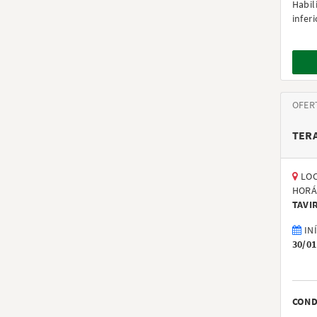
Habil
inferi
OFER
TER
LOC
HORÁ
TAVI
IN
30/01
COND