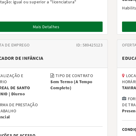
itação:
igual ou superior a "licenciatura"
Habilit
Mais Detalhes
TA DE EMPREGO
ID: 589425123
OFERT
CADOR DE INFÂNCIA
EDUCA
ALIZAÇÃO E
TIPO DE CONTRATO
LOCA
RIO
Sem Termo
(
A Tempo
HORÁR
 REAL DE SANTO
Completo
)
TAVIRA
NIO |
Diurno
FOR
RMA DE PRESTAÇÃO
DE TR
RABALHO
Presen
ncial
CONDI
IÇÕES DE ACESSO