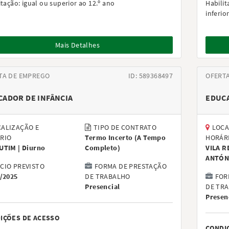
itação:
igual ou superior ao 12.º ano
Habilit
inferio
Mais Detalhes
TA DE EMPREGO
ID: 589368497
OFERT
CADOR DE INFÂNCIA
EDUCA
ALIZAÇÃO E
TIPO DE CONTRATO
LOCA
RIO
Termo Incerto
(
A Tempo
HORÁR
UTIM |
Diurno
Completo
)
VILA R
ANTÓN
ÍCIO PREVISTO
FORMA DE PRESTAÇÃO
/2025
DE TRABALHO
FOR
Presencial
DE TR
Presen
IÇÕES DE ACESSO
CONDI