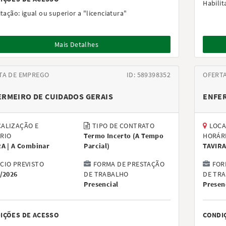
Habilit
itação:
igual ou superior a "licenciatura"
Mais Detalhes
TA DE EMPREGO
ID: 589398352
OFERT
ERMEIRO DE CUIDADOS GERAIS
ENFER
ALIZAÇÃO E
TIPO DE CONTRATO
LOCA
RIO
Termo Incerto
(
A Tempo
HORÁR
RA |
A Combinar
Parcial
)
TAVIRA
ÍCIO PREVISTO
FORMA DE PRESTAÇÃO
FOR
/2026
DE TRABALHO
DE TR
Presencial
Presen
IÇÕES DE ACESSO
CONDI