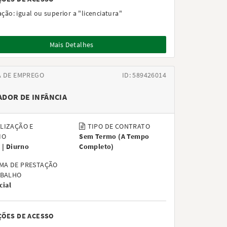
ação:
igual ou superior a "licenciatura"
Mais Detalhes
A DE EMPREGO
ID: 589426014
DOR DE INFÂNCIA
LIZAÇÃO E
TIPO DE CONTRATO
IO
Sem Termo
(
A Tempo
 |
Diurno
Completo
)
MA DE PRESTAÇÃO
ABALHO
cial
ÇÕES DE ACESSO