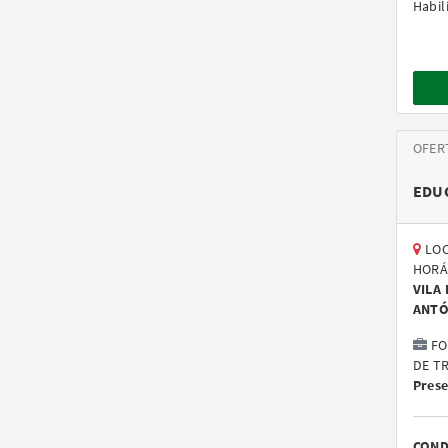
Habil
OFER
EDU
LOC
HORÁ
VILA
ANTÓ
FO
DE T
Prese
COND