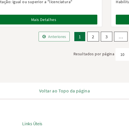
itação:
igual ou superior a "licenciatura"
Habilit
Mais Detalhes
1
2
3
…
Anteriores
Resultados por página
Voltar ao Topo da página
Links Úteis