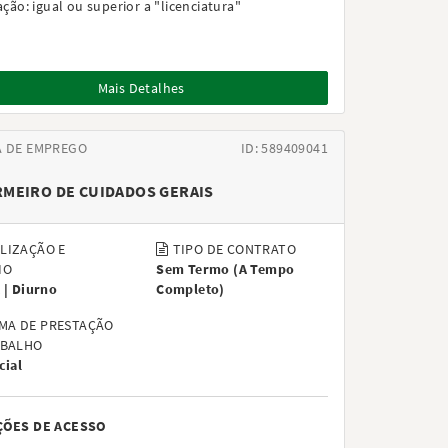
ação:
igual ou superior a "licenciatura"
Mais Detalhes
A DE EMPREGO
ID: 589409041
MEIRO DE CUIDADOS GERAIS
LIZAÇÃO E
TIPO DE CONTRATO
IO
Sem Termo
(
A Tempo
 |
Diurno
Completo
)
MA DE PRESTAÇÃO
ABALHO
cial
ÇÕES DE ACESSO