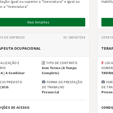
itação:
igual ou superior a "licenciatura" e igual ou
Habilit
or a "licenciatura"
Mais Detalhes
TA DE EMPREGO
ID: 589397559
OFERT
APEUTA OCUPACIONAL
TERA
ALIZAÇÃO E
TIPO DE CONTRATO
LOCA
RIO
Sem Termo
(
A Tempo
HORÁR
RA |
A Combinar
Completo
)
TAVIRA
ÍCIO PREVISTO
FORMA DE PRESTAÇÃO
FOR
/2026
DE TRABALHO
DE TR
Presencial
Presen
IÇÕES DE ACESSO
CONDI