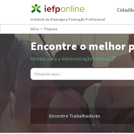
Saltar
Cidadã
para
Instituto do Emprego e Formação Profissional
conteúdo
Início
>
Pesquisa
principal
Encontre o melhor p
Ofertas para a Administração Pública
Observações
Encontre Trabalhadores