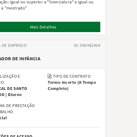
ação:
igual ou superior a "licenciatura" e igual ou
r a "mestrado"
Mais Detalhes
A DE EMPREGO
ID: 589382404
DOR DE INFÂNCIA
LIZAÇÃO E
TIPO DE CONTRATO
IO
Termo Incerto
(
A Tempo
EAL DE SANTO
Completo
)
IO |
Diurno
MA DE PRESTAÇÃO
ABALHO
cial
ÇÕES DE ACESSO