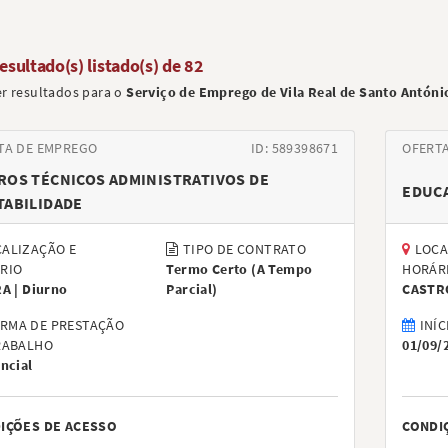
resultado(s) listado(s) de
82
er resultados para o
Serviço de Emprego de Vila Real de Santo Antóni
TA DE EMPREGO
ID: 589398671
OFERT
ROS TÉCNICOS ADMINISTRATIVOS DE
EDUCA
TABILIDADE
ALIZAÇÃO E
TIPO DE CONTRATO
LOCA
RIO
Termo Certo
(
A Tempo
HORÁR
RA |
Diurno
Parcial
)
CASTR
RMA DE PRESTAÇÃO
INÍC
RABALHO
01/09/
ncial
IÇÕES DE ACESSO
CONDI