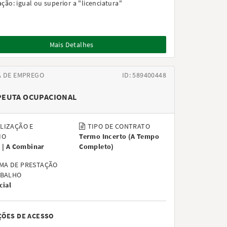
ação:
igual ou superior a "licenciatura"
Mais Detalhes
A DE EMPREGO
ID: 589400448
PEUTA OCUPACIONAL
LIZAÇÃO E
TIPO DE CONTRATO
IO
Termo Incerto
(
A Tempo
 |
A Combinar
Completo
)
MA DE PRESTAÇÃO
ABALHO
cial
ÇÕES DE ACESSO