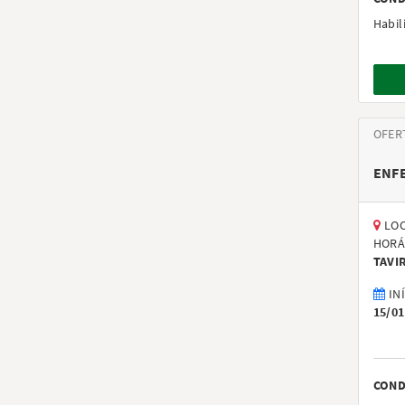
Habil
OFER
ENF
LOC
HORÁ
TAVI
IN
15/01
COND