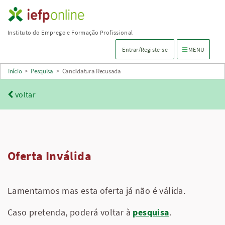
Saltar
para
Instituto do Emprego e Formação Profissional
conteúdo
Menu de navega
Entrar/Registe-se
MENU
principal
Início
>
Pesquisa
>
Candidatura Recusada
voltar
Oferta Inválida
Lamentamos mas esta oferta já não é válida.
Caso pretenda, poderá voltar à
pesquisa
.