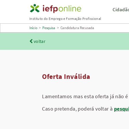
Saltar
Cidadã
para
Instituto do Emprego e Formação Profissional
conteúdo
Início
>
Pesquisa
>
Candidatura Recusada
principal
voltar
Oferta Inválida
Lamentamos mas esta oferta já não é 
Caso pretenda, poderá voltar à
pesqu