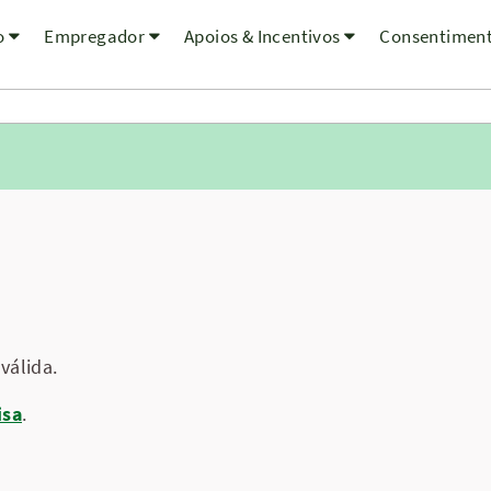
o
Empregador
Apoios & Incentivos
Consentimen
válida.
isa
.