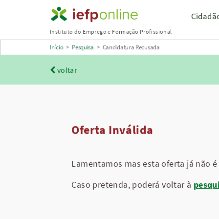
Saltar
Cidadã
para
Instituto do Emprego e Formação Profissional
conteúdo
Início
>
Pesquisa
>
Candidatura Recusada
principal
voltar
Oferta Inválida
Lamentamos mas esta oferta já não é 
Caso pretenda, poderá voltar à
pesqu