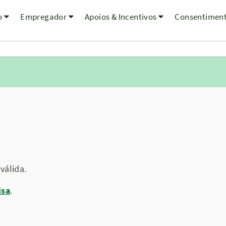
o
Empregador
Apoios & Incentivos
Consentimen
válida.
isa
.