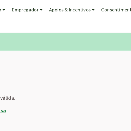
o
Empregador
Apoios & Incentivos
Consentimen
válida.
isa
.