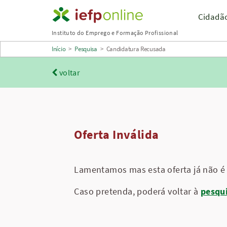
Saltar
Cidadã
para
Instituto do Emprego e Formação Profissional
conteúdo
Início
>
Pesquisa
>
Candidatura Recusada
principal
voltar
Oferta Inválida
Lamentamos mas esta oferta já não é 
Caso pretenda, poderá voltar à
pesqu