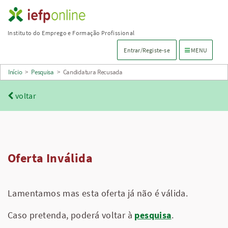
Saltar
para
Instituto do Emprego e Formação Profissional
conteúdo
Menu de navega
Entrar/Registe-se
MENU
principal
Início
>
Pesquisa
>
Candidatura Recusada
voltar
Oferta Inválida
Lamentamos mas esta oferta já não é válida.
Caso pretenda, poderá voltar à
pesquisa
.