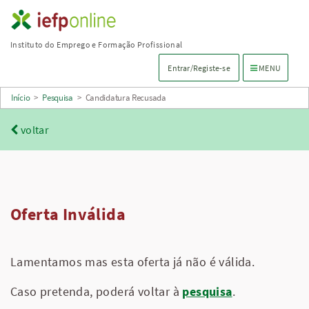
Saltar
para
Instituto do Emprego e Formação Profissional
conteúdo
Menu de navega
Entrar/Registe-se
MENU
principal
Início
>
Pesquisa
>
Candidatura Recusada
voltar
Oferta Inválida
Lamentamos mas esta oferta já não é válida.
Caso pretenda, poderá voltar à
pesquisa
.