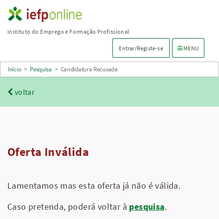
Saltar
para
Instituto do Emprego e Formação Profissional
conteúdo
Menu de navega
Entrar/Registe-se
MENU
principal
Início
>
Pesquisa
>
Candidatura Recusada
voltar
Oferta Inválida
Lamentamos mas esta oferta já não é válida.
Caso pretenda, poderá voltar à
pesquisa
.