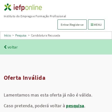
Saltar
para
Instituto do Emprego e Formação Profissional
conteúdo
Menu de navega
Entrar/Registe-se
MENU
principal
Início
>
Pesquisa
>
Candidatura Recusada
voltar
Oferta Inválida
Lamentamos mas esta oferta já não é válida.
Caso pretenda, poderá voltar à
pesquisa
.