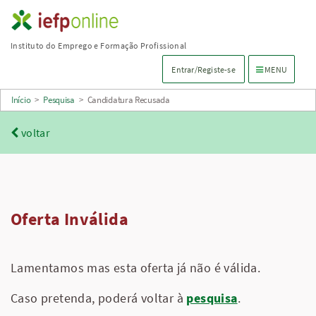
Saltar
para
Instituto do Emprego e Formação Profissional
conteúdo
Menu de navega
Entrar/Registe-se
MENU
principal
Início
>
Pesquisa
>
Candidatura Recusada
voltar
Oferta Inválida
Lamentamos mas esta oferta já não é válida.
Caso pretenda, poderá voltar à
pesquisa
.