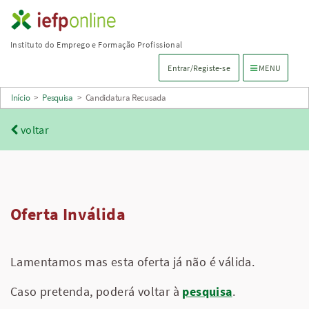
Saltar
para
Instituto do Emprego e Formação Profissional
conteúdo
Menu de navega
Entrar/Registe-se
MENU
principal
Início
>
Pesquisa
>
Candidatura Recusada
voltar
Oferta Inválida
Lamentamos mas esta oferta já não é válida.
Caso pretenda, poderá voltar à
pesquisa
.