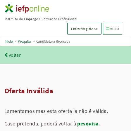
Saltar
para
Instituto do Emprego e Formação Profissional
conteúdo
Menu de navega
Entrar/Registe-se
MENU
principal
Início
>
Pesquisa
>
Candidatura Recusada
voltar
Oferta Inválida
Lamentamos mas esta oferta já não é válida.
Caso pretenda, poderá voltar à
pesquisa
.