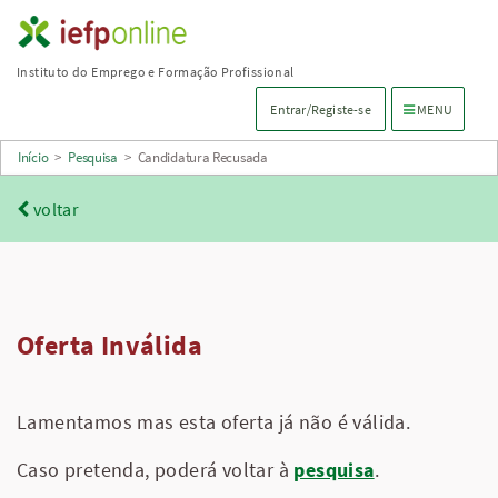
Saltar
para
Instituto do Emprego e Formação Profissional
conteúdo
Menu de navega
Entrar/Registe-se
MENU
principal
Início
>
Pesquisa
>
Candidatura Recusada
voltar
Oferta Inválida
Lamentamos mas esta oferta já não é válida.
Caso pretenda, poderá voltar à
pesquisa
.