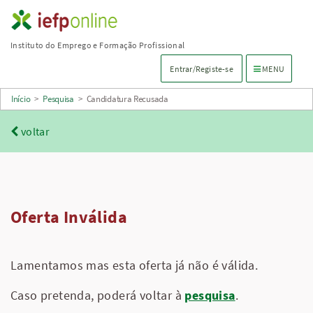
Saltar
para
Instituto do Emprego e Formação Profissional
conteúdo
Menu de navega
Entrar/Registe-se
MENU
principal
Início
>
Pesquisa
>
Candidatura Recusada
voltar
Oferta Inválida
Lamentamos mas esta oferta já não é válida.
Caso pretenda, poderá voltar à
pesquisa
.