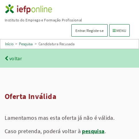
Saltar
para
Instituto do Emprego e Formação Profissional
conteúdo
Menu de navega
Entrar/Registe-se
MENU
principal
Início
>
Pesquisa
>
Candidatura Recusada
voltar
Oferta Inválida
Lamentamos mas esta oferta já não é válida.
Caso pretenda, poderá voltar à
pesquisa
.