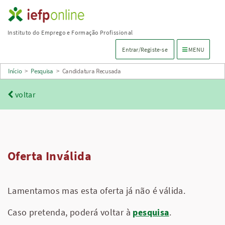
Saltar
para
Instituto do Emprego e Formação Profissional
conteúdo
Menu de navega
Entrar/Registe-se
MENU
principal
Início
>
Pesquisa
>
Candidatura Recusada
voltar
Oferta Inválida
Lamentamos mas esta oferta já não é válida.
Caso pretenda, poderá voltar à
pesquisa
.