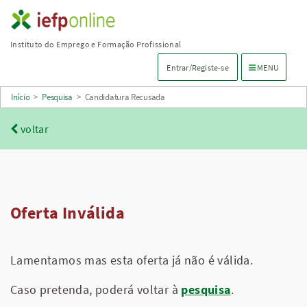
Saltar
para
Instituto do Emprego e Formação Profissional
conteúdo
Menu de navega
Entrar/Registe-se
MENU
principal
Início
>
Pesquisa
>
Candidatura Recusada
voltar
Oferta Inválida
Lamentamos mas esta oferta já não é válida.
Caso pretenda, poderá voltar à
pesquisa
.