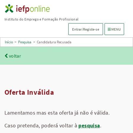
Saltar
para
Instituto do Emprego e Formação Profissional
conteúdo
Menu de navega
Entrar/Registe-se
MENU
principal
Início
>
Pesquisa
>
Candidatura Recusada
voltar
Oferta Inválida
Lamentamos mas esta oferta já não é válida.
Caso pretenda, poderá voltar à
pesquisa
.