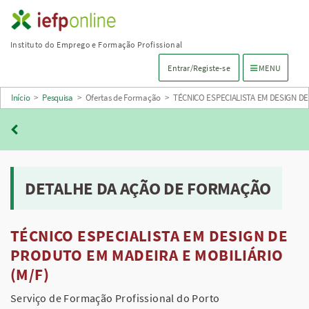
Saltar
para
Instituto do Emprego e Formação Profissional
conteúdo
Menu de navega
Entrar/Registe-se
MENU
principal
Início
>
Pesquisa
>
Ofertas de Formação
>
TÉCNICO ESPECIALISTA EM DESIGN D
DETALHE DA AÇÃO DE FORMAÇÃO
TÉCNICO ESPECIALISTA EM DESIGN DE
PRODUTO EM MADEIRA E MOBILIÁRIO
(M/F)
Serviço de Formação Profissional do Porto