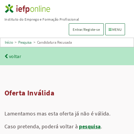
Saltar
para
Instituto do Emprego e Formação Profissional
conteúdo
Menu de navega
Entrar/Registe-se
MENU
principal
Início
>
Pesquisa
>
Candidatura Recusada
voltar
Oferta Inválida
Lamentamos mas esta oferta já não é válida.
Caso pretenda, poderá voltar à
pesquisa
.