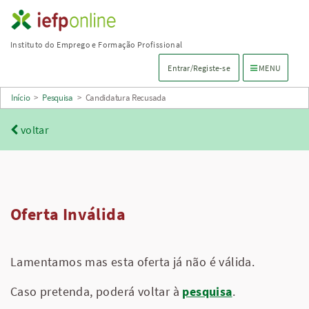
Saltar
para
Instituto do Emprego e Formação Profissional
conteúdo
Menu de navega
Entrar/Registe-se
MENU
principal
Início
>
Pesquisa
>
Candidatura Recusada
voltar
Oferta Inválida
Lamentamos mas esta oferta já não é válida.
Caso pretenda, poderá voltar à
pesquisa
.