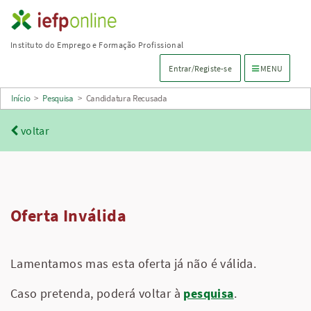
Saltar
para
Instituto do Emprego e Formação Profissional
conteúdo
Menu de navega
Entrar/Registe-se
MENU
principal
Início
>
Pesquisa
>
Candidatura Recusada
voltar
Oferta Inválida
Lamentamos mas esta oferta já não é válida.
Caso pretenda, poderá voltar à
pesquisa
.