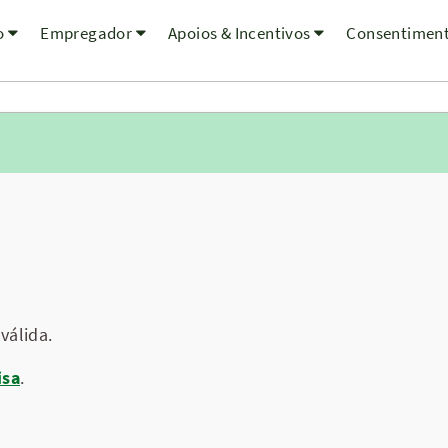
o
Empregador
Apoios & Incentivos
Consentimen
válida.
isa
.