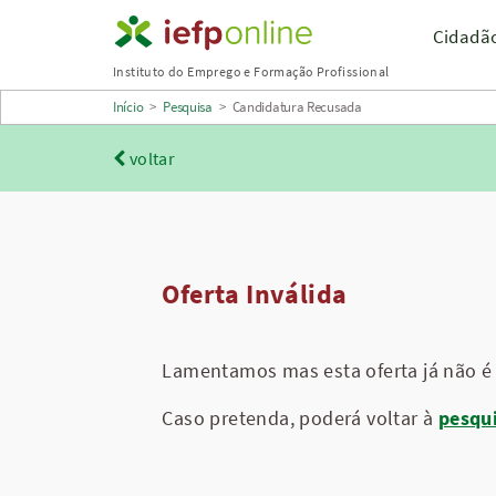
Saltar
Cidadã
para
Instituto do Emprego e Formação Profissional
conteúdo
Início
>
Pesquisa
>
Candidatura Recusada
principal
voltar
Oferta Inválida
Lamentamos mas esta oferta já não é 
Caso pretenda, poderá voltar à
pesqu