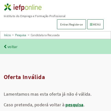
Saltar
para
Instituto do Emprego e Formação Profissional
conteúdo
Menu de navega
Entrar/Registe-se
MENU
principal
Início
>
Pesquisa
>
Candidatura Recusada
voltar
Oferta Inválida
Lamentamos mas esta oferta já não é válida.
Caso pretenda, poderá voltar à
pesquisa
.