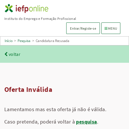
Saltar
para
Instituto do Emprego e Formação Profissional
conteúdo
Menu de navega
Entrar/Registe-se
MENU
principal
Início
>
Pesquisa
>
Candidatura Recusada
voltar
Oferta Inválida
Lamentamos mas esta oferta já não é válida.
Caso pretenda, poderá voltar à
pesquisa
.