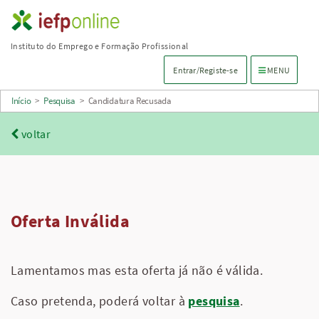
Saltar
para
Instituto do Emprego e Formação Profissional
conteúdo
Menu de navega
Entrar/Registe-se
MENU
principal
Início
>
Pesquisa
>
Candidatura Recusada
voltar
Oferta Inválida
Lamentamos mas esta oferta já não é válida.
Caso pretenda, poderá voltar à
pesquisa
.