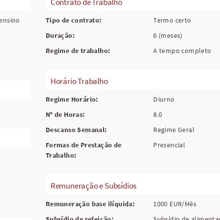
Contrato de Trabalho
 ensino
Tipo de contrato:
Termo certo
Duração:
6 (meses)
Regime de trabalho:
A tempo completo
Horário Trabalho
Regime Horário:
Diurno
Nº de Horas:
8.0
Descanso Semanal:
Regime Geral
Formas de Prestação de
Presencial
Trabalho:
Remuneração e Subsídios
Remuneração base ilíquida:
1000 EUR/Mês
Subsídio de refeição:
Subsídio de alimenta