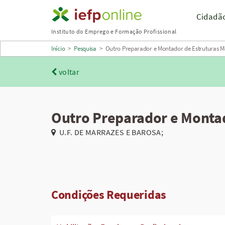
Saltar
Cidadã
para
Instituto do Emprego e Formação Profissional
conteúdo
Início
>
Pesquisa
>
Outro Preparador e Montador de Estruturas Me
principal
voltar
Outro Preparador e Montad
U.F. DE MARRAZES E BAROSA;
Condições Requeridas