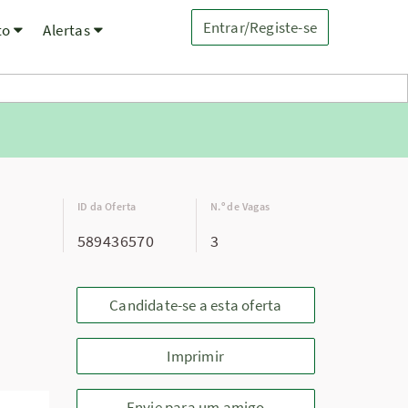
Entrar/Registe-se
to
Alertas
ID da Oferta
N.º de Vagas
589436570
3
Candidate-se a esta oferta
Imprimir
Envie para um amigo