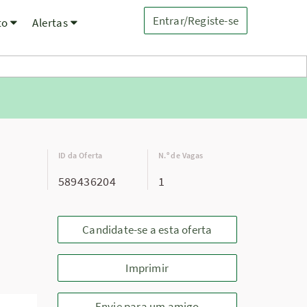
Entrar/Registe-se
to
Alertas
ID da Oferta
N.º de Vagas
589436204
1
Candidate-se a esta oferta
Imprimir
Envie para um amigo