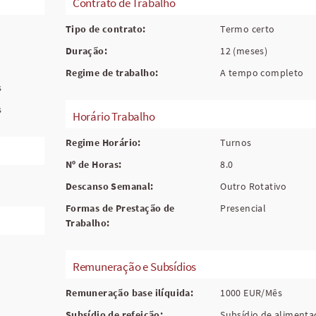
Contrato de Trabalho
Tipo de contrato:
Termo certo
Duração:
12 (meses)
Regime de trabalho:
A tempo completo
s
s
Horário Trabalho
Regime Horário:
Turnos
Nº de Horas:
8.0
Descanso Semanal:
Outro Rotativo
Formas de Prestação de
Presencial
Trabalho:
Remuneração e Subsídios
Remuneração base ilíquida:
1000 EUR/Mês
Subsídio de refeição:
Subsídio de alimenta