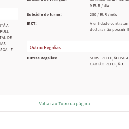
9 EUR / dia
Subsídio de turno:
250 / EUR /mês
IRCT:
A entidade contratan
STÁ A
declara não possuir I
FULL-
TAL DE
IAS
Outras Regalias
SSOAL E
Outras Regalias:
SUBS. REFEIÇÃO PAG
CARTÃO REFEIÇÃO.
Voltar ao Topo da página