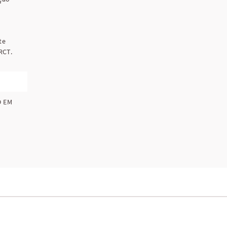
te
RCT.
O EM