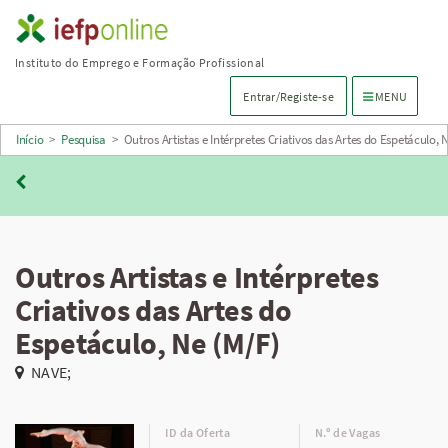
Saltar
para
Instituto do Emprego e Formação Profissional
conteúdo
Menu de navega
Entrar/Registe-se
MENU
principal
Início
>
Pesquisa
>
Outros Artistas e Intérpretes Criativos das Artes do Espetáculo, 
Outros Artistas e Intérpretes
Criativos das Artes do
Espetáculo, Ne (M/F)
NAVE;
ID da Oferta
N.º de Vagas