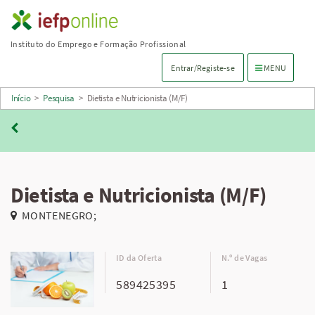
Saltar
para
Instituto do Emprego e Formação Profissional
conteúdo
Menu de navega
Entrar/Registe-se
MENU
principal
Início
>
Pesquisa
>
Dietista e Nutricionista (M/F)
Dietista e Nutricionista (M/F)
MONTENEGRO;
ID da Oferta
N.º de Vagas
589425395
1