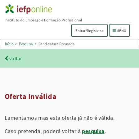
Saltar
para
Instituto do Emprego e Formação Profissional
conteúdo
Menu de navega
Entrar/Registe-se
MENU
principal
Início
>
Pesquisa
>
Candidatura Recusada
voltar
Oferta Inválida
Lamentamos mas esta oferta já não é válida.
Caso pretenda, poderá voltar à
pesquisa
.