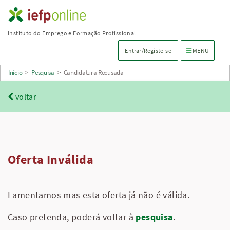
Saltar
para
Instituto do Emprego e Formação Profissional
conteúdo
Menu de navega
Entrar/Registe-se
MENU
principal
Início
>
Pesquisa
>
Candidatura Recusada
voltar
Oferta Inválida
Lamentamos mas esta oferta já não é válida.
Caso pretenda, poderá voltar à
pesquisa
.