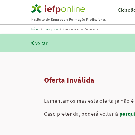
Saltar
Cidadã
para
Instituto do Emprego e Formação Profissional
conteúdo
Início
>
Pesquisa
>
Candidatura Recusada
principal
voltar
Oferta Inválida
Lamentamos mas esta oferta já não é 
Caso pretenda, poderá voltar à
pesqu