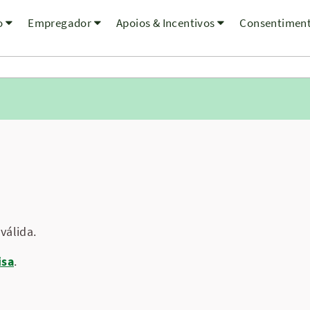
o
Empregador
Apoios & Incentivos
Consentimen
válida.
isa
.