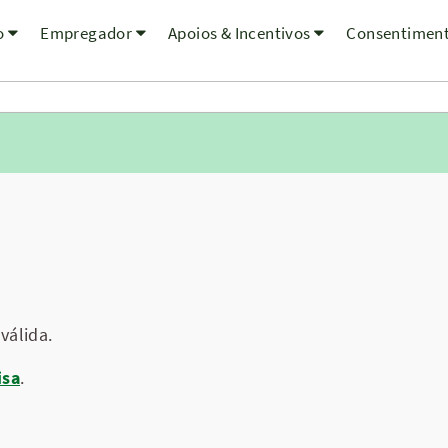
o
Empregador
Apoios & Incentivos
Consentimen
válida.
isa
.