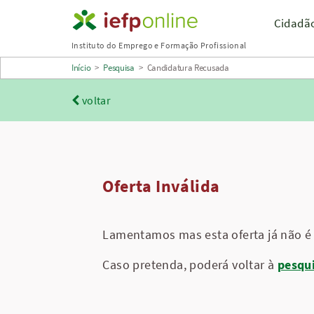
Saltar
Cidadã
para
Instituto do Emprego e Formação Profissional
conteúdo
Início
>
Pesquisa
>
Candidatura Recusada
principal
voltar
Oferta Inválida
Lamentamos mas esta oferta já não é 
Caso pretenda, poderá voltar à
pesqu