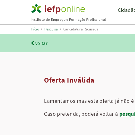
Saltar
Cidadã
para
Instituto do Emprego e Formação Profissional
conteúdo
Início
>
Pesquisa
>
Candidatura Recusada
principal
voltar
Oferta Inválida
Lamentamos mas esta oferta já não é 
Caso pretenda, poderá voltar à
pesqu