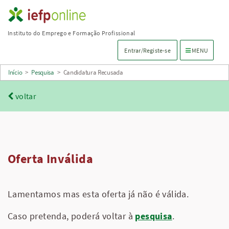
Saltar
para
Instituto do Emprego e Formação Profissional
conteúdo
Menu de navega
Entrar/Registe-se
MENU
principal
Início
>
Pesquisa
>
Candidatura Recusada
voltar
Oferta Inválida
Lamentamos mas esta oferta já não é válida.
Caso pretenda, poderá voltar à
pesquisa
.