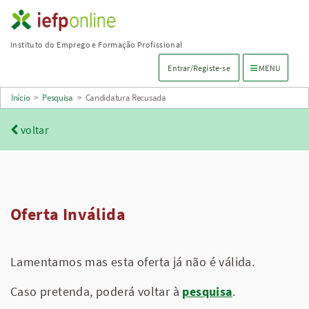
Saltar
para
Instituto do Emprego e Formação Profissional
conteúdo
Menu de navega
Entrar/Registe-se
MENU
principal
Início
>
Pesquisa
>
Candidatura Recusada
voltar
Oferta Inválida
Lamentamos mas esta oferta já não é válida.
Caso pretenda, poderá voltar à
pesquisa
.