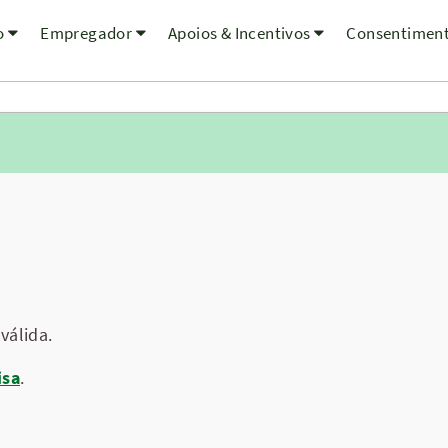
o
Empregador
Apoios & Incentivos
Consentimen
válida.
isa
.