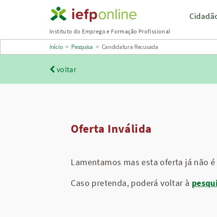
Saltar
Cidadã
para
Instituto do Emprego e Formação Profissional
conteúdo
Início
>
Pesquisa
>
Candidatura Recusada
principal
voltar
Oferta Inválida
Lamentamos mas esta oferta já não é 
Caso pretenda, poderá voltar à
pesqu