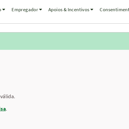
o
Empregador
Apoios & Incentivos
Consentimen
válida.
isa
.