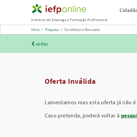
Saltar
Cidadã
para
Instituto do Emprego e Formação Profissional
conteúdo
Início
>
Pesquisa
>
Candidatura Recusada
principal
voltar
Oferta Inválida
Lamentamos mas esta oferta já não é 
Caso pretenda, poderá voltar à
pesqu