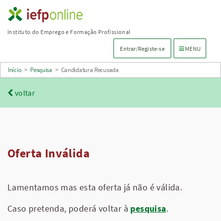
Saltar
para
Instituto do Emprego e Formação Profissional
conteúdo
Menu de navega
Entrar/Registe-se
MENU
principal
Início
>
Pesquisa
>
Candidatura Recusada
voltar
Oferta Inválida
Lamentamos mas esta oferta já não é válida.
Caso pretenda, poderá voltar à
pesquisa
.