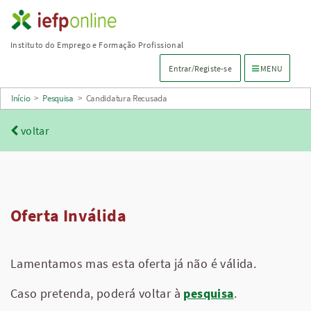
Saltar
para
Instituto do Emprego e Formação Profissional
conteúdo
Menu de navega
Entrar/Registe-se
MENU
principal
Início
>
Pesquisa
>
Candidatura Recusada
voltar
Oferta Inválida
Lamentamos mas esta oferta já não é válida.
Caso pretenda, poderá voltar à
pesquisa
.