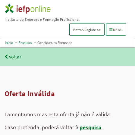
Saltar
para
Instituto do Emprego e Formação Profissional
conteúdo
Menu de navega
Entrar/Registe-se
MENU
principal
Início
>
Pesquisa
>
Candidatura Recusada
voltar
Oferta Inválida
Lamentamos mas esta oferta já não é válida.
Caso pretenda, poderá voltar à
pesquisa
.