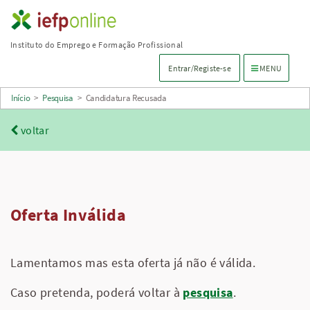
Saltar
para
Instituto do Emprego e Formação Profissional
conteúdo
Menu de navega
Entrar/Registe-se
MENU
principal
Início
>
Pesquisa
>
Candidatura Recusada
voltar
Oferta Inválida
Lamentamos mas esta oferta já não é válida.
Caso pretenda, poderá voltar à
pesquisa
.