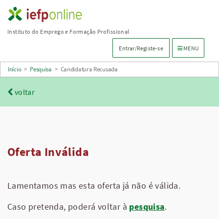
Saltar
para
Instituto do Emprego e Formação Profissional
conteúdo
Menu de navega
Entrar/Registe-se
MENU
principal
Início
>
Pesquisa
>
Candidatura Recusada
voltar
Oferta Inválida
Lamentamos mas esta oferta já não é válida.
Caso pretenda, poderá voltar à
pesquisa
.