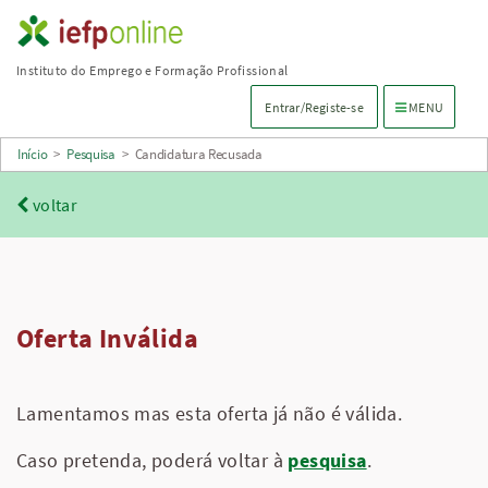
Saltar
para
Instituto do Emprego e Formação Profissional
conteúdo
Menu de navega
Entrar/Registe-se
MENU
principal
Início
>
Pesquisa
>
Candidatura Recusada
voltar
Oferta Inválida
Lamentamos mas esta oferta já não é válida.
Caso pretenda, poderá voltar à
pesquisa
.