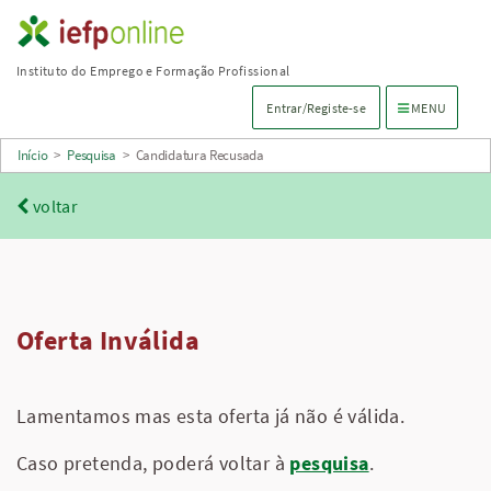
Saltar
para
Instituto do Emprego e Formação Profissional
conteúdo
Menu de navega
Entrar/Registe-se
MENU
principal
Início
>
Pesquisa
>
Candidatura Recusada
voltar
Oferta Inválida
Lamentamos mas esta oferta já não é válida.
Caso pretenda, poderá voltar à
pesquisa
.