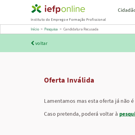
Saltar
Cidadã
para
Instituto do Emprego e Formação Profissional
conteúdo
Início
>
Pesquisa
>
Candidatura Recusada
principal
voltar
Oferta Inválida
Lamentamos mas esta oferta já não é 
Caso pretenda, poderá voltar à
pesqu