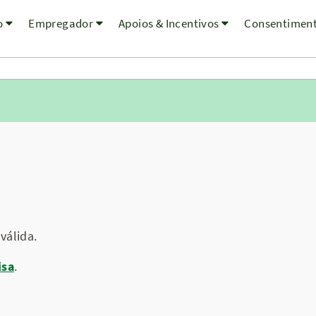
o
Empregador
Apoios & Incentivos
Consentimen
válida.
isa
.