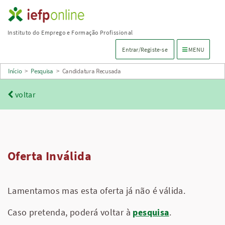
Saltar
para
Instituto do Emprego e Formação Profissional
conteúdo
Menu de navega
Entrar/Registe-se
MENU
principal
Início
>
Pesquisa
>
Candidatura Recusada
voltar
Oferta Inválida
Lamentamos mas esta oferta já não é válida.
Caso pretenda, poderá voltar à
pesquisa
.