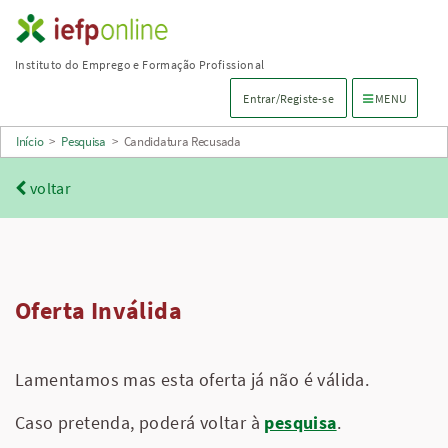
Saltar
para
Instituto do Emprego e Formação Profissional
conteúdo
Menu de navega
Entrar/Registe-se
MENU
principal
Início
>
Pesquisa
>
Candidatura Recusada
voltar
Oferta Inválida
Lamentamos mas esta oferta já não é válida.
Caso pretenda, poderá voltar à
pesquisa
.